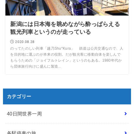
新潟には日本海を眺めながら酔っぱらえる
観光列車というのが走っている
2020.08.28
のってたのしい列車「越乃Shu*Kura」 鉄道は公共交通なので、人
を目的地に運ぶのが本来の役割。だが観光客に移動自体を楽しんで
もらうための「ジョイフルトレイン」というのもある。1980年代か
ら団体旅行向けに盛んに製造...
カテゴリー
40日間世界一周
各駅停車の旅