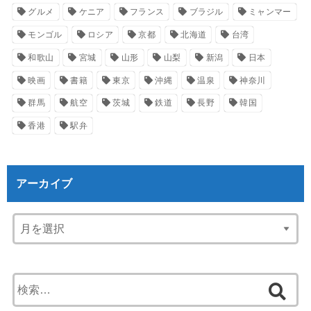
グルメ
ケニア
フランス
ブラジル
ミャンマー
モンゴル
ロシア
京都
北海道
台湾
和歌山
宮城
山形
山梨
新潟
日本
映画
書籍
東京
沖縄
温泉
神奈川
群馬
航空
茨城
鉄道
長野
韓国
香港
駅弁
アーカイブ
検
索: