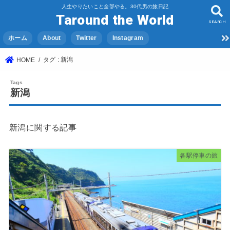
人生やりたいこと全部やる。30代男の旅日記
Taround the World
SEARCH
ホーム
About
Twitter
Instagram
タグ : 新潟
HOME
新潟
新潟に関する記事
各駅停車の旅