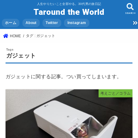
人生やりたいこと全部やる。30代男の旅日記
Taround the World
SEARCH
ホーム
About
Twitter
Instagram
タグ : ガジェット
HOME
ガジェット
ガジェットに関する記事。つい買ってしまいます。
考えごと／コラム