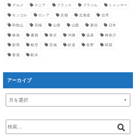
グルメ
ケニア
フランス
ブラジル
ミャンマー
モンゴル
ロシア
京都
北海道
台湾
和歌山
宮城
山形
山梨
新潟
日本
映画
書籍
東京
沖縄
温泉
神奈川
群馬
航空
茨城
鉄道
長野
韓国
香港
駅弁
アーカイブ
検
索: