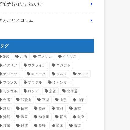
突拍子もないお出かけ
考えごと／コラム
タグ
360
お酒
アメリカ
イギリス
イタリア
ウクライナ
エジプト
ガジェット
キューバ
グルメ
ケニア
フランス
ブラジル
ミャンマー
モンゴル
ロシア
京都
北海道
台湾
和歌山
宮城
山形
山梨
新潟
日本
映画
書籍
東京
沖縄
温泉
神奈川
群馬
航空
茨城
鉄道
長野
韓国
香港